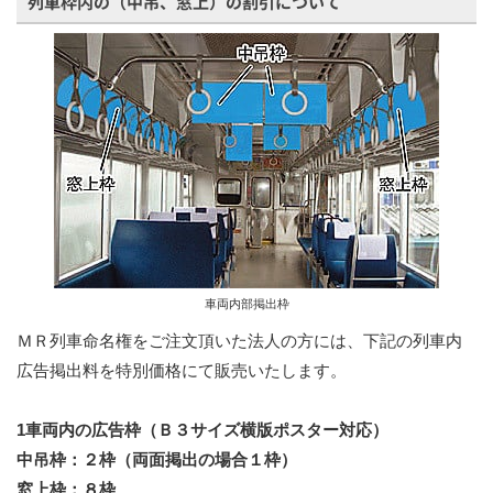
列車枠内の（中吊、窓上）の割引について
車両内部掲出枠
ＭＲ列車命名権をご注文頂いた法人の方には、下記の列車内
広告掲出料を特別価格にて販売いたします。
1車両内の広告枠（Ｂ３サイズ横版ポスター対応）
中吊枠：２枠（両面掲出の場合１枠）
窓上枠：８枠