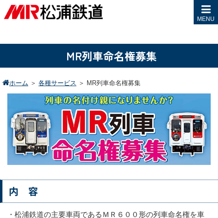
MENU
MR列車命名権募集
ホーム
＞
各種サービス
＞
MR列車命名権募集
内 容
・松浦鉄道の主要車両であるＭＲ６００形の列車命名権を車